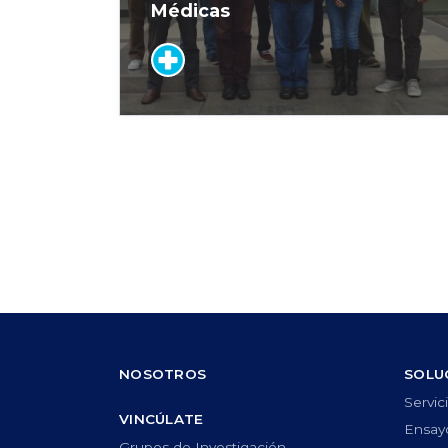
Médicas
NOSOTROS
SOLU
Servic
VINCÚLATE
Ensayo
Grupos de Investigación