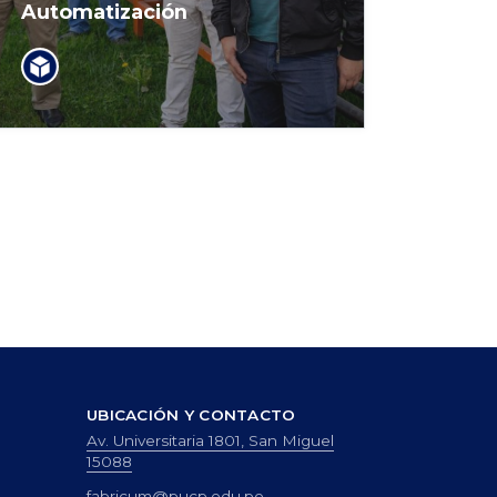
Automatización
UBICACIÓN Y CONTACTO
Av. Universitaria 1801, San Miguel
15088
fabricum@pucp.edu.pe