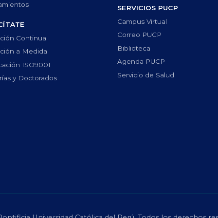
amientos
SERVICIOS PUCP
Campus Virtual
CÍTATE
Correo PUCP
ción Continua
Biblioteca
ción a Medida
Agenda PUCP
icación ISO9001
Servicio de Salud
ías y Doctorados
ontificia Universidad Católica del Perú. Todos los derechos re