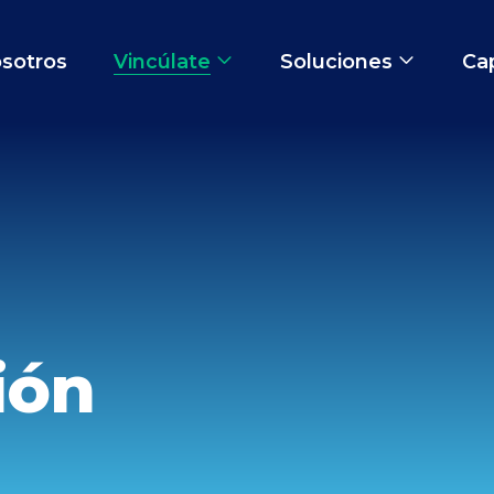
sotros
Vincúlate
Soluciones
Ca
ión