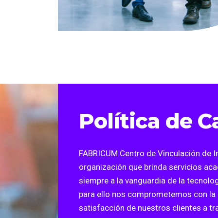
Política de C
FABRICUM Centro de Vinculación de In
organización que brinda servicios ac
siempre a la vanguardia de la tecnolog
para ello nos comprometemos con la c
satisfacción de nuestros clientes a tr