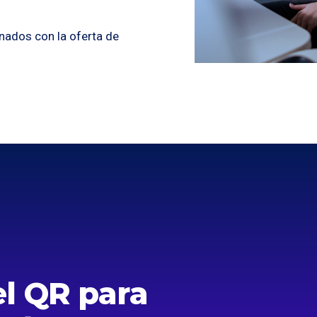
onados con la oferta de
l QR para