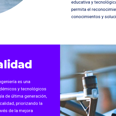
educativa y tecnológica
permita el reconocimie
conocimientos y soluc
alidad
geniería es una
adémicos y tecnológicos
ía de última generación,
alidad, priorizando la
avés de la mejora